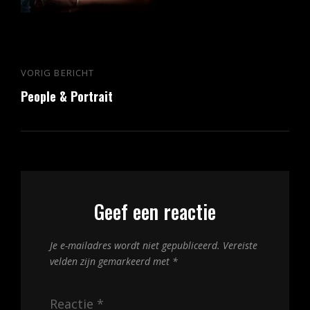
Bericht
VORIG BERICHT
Vorig
navigatie
People & Portrait
bericht
Geef een reactie
Je e-mailadres wordt niet gepubliceerd.
Vereiste
velden zijn gemarkeerd met
*
Reactie
*