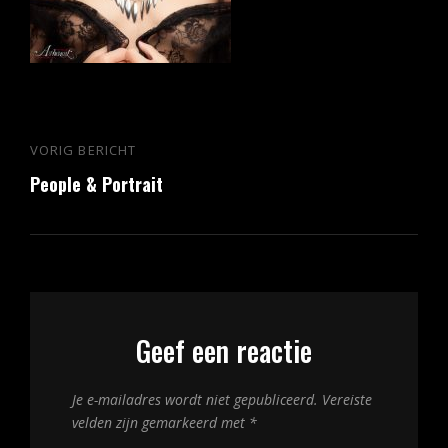
Bericht
VORIG BERICHT
Vorig
navigatie
People & Portrait
bericht
Geef een reactie
Je e-mailadres wordt niet gepubliceerd.
Vereiste
velden zijn gemarkeerd met
*