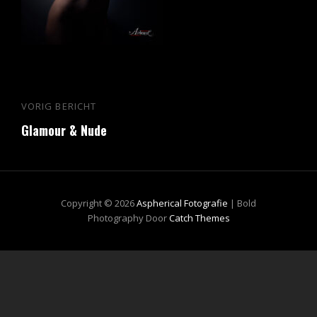
Bericht
VORIG BERICHT
Vorig
navigatie
Glamour & Nude
bericht
Copyright © 2026
Aspherical Fotografie
|
Bold
Photography Door
Catch Themes