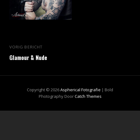
Bericht
VORIG BERICHT
Vorig
navigatie
Glamour & Nude
bericht
Copyright © 2026
Aspherical Fotografie
|
Bold
Photography Door
Catch Themes