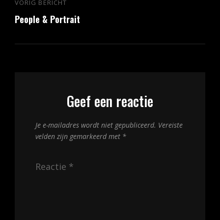
Bericht
VORIG BERICHT
Vorig
navigatie
People & Portrait
bericht
Geef een reactie
Je e-mailadres wordt niet gepubliceerd.
Vereiste
velden zijn gemarkeerd met
*
Reactie
*