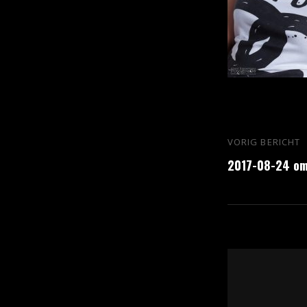
Bericht
VORIG BERICHT
Vorig
navigatie
2017-08-24 om
bericht