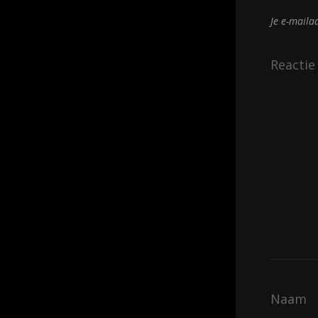
Je e-maila
Reacti
Naam