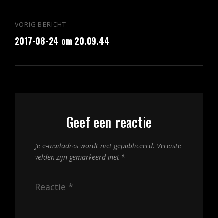
Bericht
VORIG BERICHT
Vorig
navigatie
2017-08-24 om 20.09.44
bericht
Geef een reactie
Je e-mailadres wordt niet gepubliceerd.
Vereiste
velden zijn gemarkeerd met
*
Reactie
*