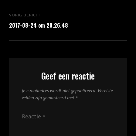
Bericht
VORIG BERICHT
Vorig
navigatie
2017-08-24 om 20.26.48
bericht
Geef een reactie
Je e-mailadres wordt niet gepubliceerd.
Vereiste
velden zijn gemarkeerd met
*
Reactie
*