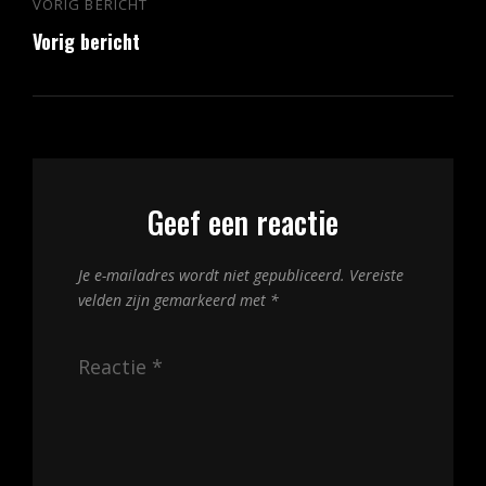
Bericht
VORIG BERICHT
Vorig
navigatie
Vorig bericht
bericht
Geef een reactie
Je e-mailadres wordt niet gepubliceerd.
Vereiste
velden zijn gemarkeerd met
*
Reactie
*