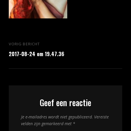
Bericht
VORIG BERICHT
Vorig
navigatie
2017-08-24 om 19.47.36
bericht
Geef een reactie
Je e-mailadres wordt niet gepubliceerd.
Vereiste
velden zijn gemarkeerd met
*