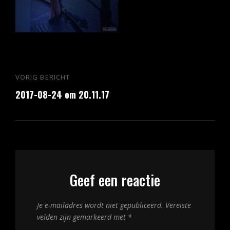
Bericht
VORIG BERICHT
Vorig
navigatie
2017-08-24 om 20.11.17
bericht
Geef een reactie
Je e-mailadres wordt niet gepubliceerd.
Vereiste
velden zijn gemarkeerd met
*