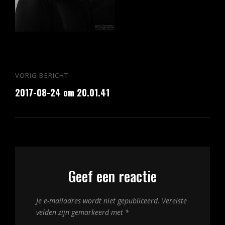
Bericht
VORIG BERICHT
Vorig
navigatie
2017-08-24 om 20.01.41
bericht
Geef een reactie
Je e-mailadres wordt niet gepubliceerd.
Vereiste
velden zijn gemarkeerd met
*