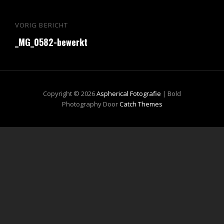
Bericht
VORIG BERICHT
Vorig
navigatie
_MG_0582-bewerkt
bericht
Copyright © 2026
Aspherical Fotografie
|
Bold
Photography Door
Catch Themes